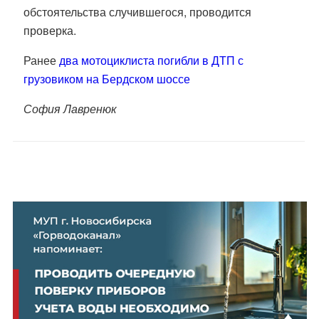
обстоятельства случившегося, проводится
проверка.
Ранее
два мотоциклиста погибли в ДТП с
грузовиком на Бердском шоссе
София Лавренюк