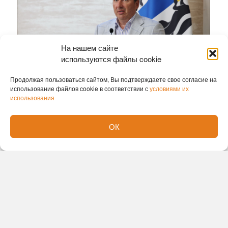
На нашем сайте
используются файлы cookie
Продолжая пользоваться сайтом, Вы подтверждаете свое согласие на
использование файлов cookie в соответствии с
условиями их
использования
Традиция вручать машины многодетным семьям,
в которых воспитывается семь и более детей,
ОК
появилась в 2012 году по инициативе
общественных организаций при поддержке
губернатора и правительства региона. С 1 июня
2026 года в соответствии с новым
постановлением правительства области форма
поддержки изменилась: вместо непосредственной
передачи автомобиля семьям выдаётся
сертификат на единовременную денежную