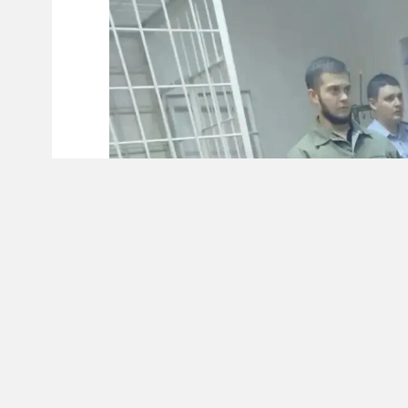
Центральный районный суд Новосибирска в
предприятия. Мужчина признан виновным в
группой лиц, сообщает пресс-служба регио