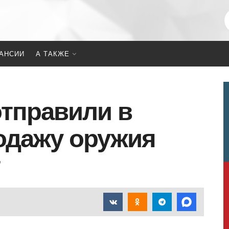
АНСИИ
А ТАКЖЕ
тправили в
одажу оружия
т