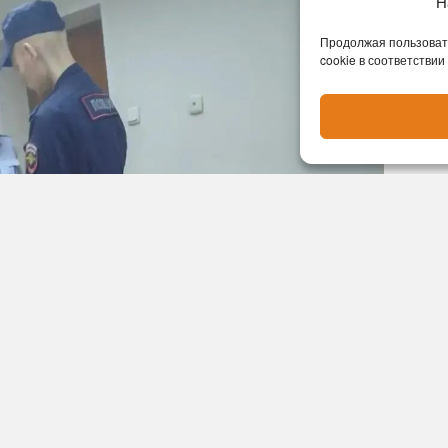
Н
Продолжая пользовать
cookie в соответствии
ынес приговор сотруднику охранного
 похищении человека и разбое, совершённых
нальной прокуратуры.