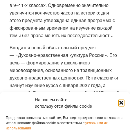
в 9–11-х классах
. Одновременно значительно
увеличится количество часов на историю: для
этого предмета утверждена единая программа с
фиксированным временем на изучение каждой
темы без права менять их последовательность
.
Вводится новый обязательный предмет
—
«Духовно-нравственная культура России»
. Его
цель — формирование у школьников
мировоззрения, основанного на традиционных
духовно-нравственных ценностях
. Пятиклассники
начнут изучение курса с января 2027 года, а
ученики 6–7-х классов — с 1 сентября 2027 года
. В
На нашем сайте
рамках предмета дети будут знакомиться с
используются файлы cookie
жизненными путями и взглядами
государственных, общественных и культурных
Продолжая пользоваться сайтом, Вы подтверждаете свое согласие на
деятелей, а также ученых и военных.
использование файлов cookie в соответствии с
условиями их
использования