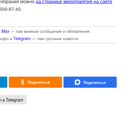
 собрания можно
на странице мероприятия на са
й
те
500-87-43.
в
Max
— там важные сообщения и обновления.
инфо в
Telegram
— там срочные новости.
 в Telegram