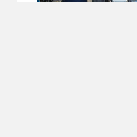
Один из самых масштабных дорожных объе
На улице Петухова обновляют асфальтобет
параллельно промывают ливневую канали
тысяч квадратных метров. Ход работ оцени
совещания с участием депутатов фракции 
Глава города подчеркнул, что улица Петухо
Новосибирска, с интенсивным движением, в
«Участок ремонта достаточно протяжённый 