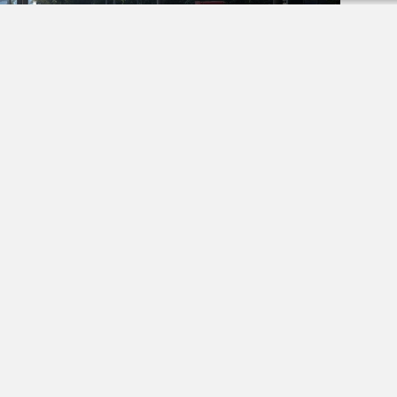
ктов этого сезона выходит на финишную прямую.
онное покрытие, регулируют смотровые колодцы и
зацию. Общая площадь ремонта превышает 50
л мэр Максим Кудрявцев в ходе выездного
«Единая Россия».
ва – стратегическая магистраль, южные ворота
 том числе большегрузного транспорта.
– 2,4 километра, это один из самых крупных