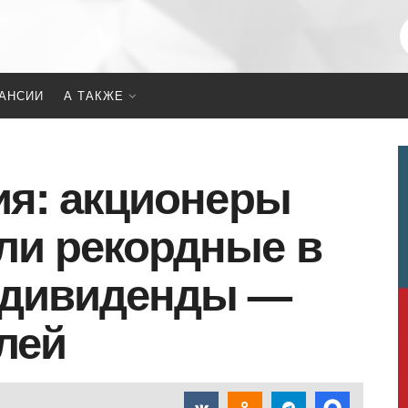
АНСИИ
А ТАКЖЕ
ия: акционеры
ли рекордные в
а дивиденды —
лей