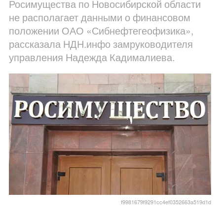
Росимущества по Новосибирской области
не располагает данными о финансовом
положении ОАО «Сибнефтегеофизика»,
рассказала НДН.инфо замруководителя
управления Надежда Кадималиева.
f9981679f9291cc4ef0352663a519d1d