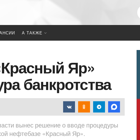
АНСИИ
А ТАКЖЕ
«Красный Яр»
ура банкротства
ласти вынес решение о вводе процедуры
кой нефтебазе «Красный Яр».