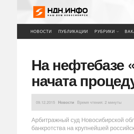
НОВОСТИ
ПУБЛИКАЦИИ
РУБРИКИ
ВАК
На нефтебазе 
начата процед
09.12.2015
Новости
Время чтения: 2 минуты
Арбитражный суд Новосибирской об
банкротства на крупнейшей российс