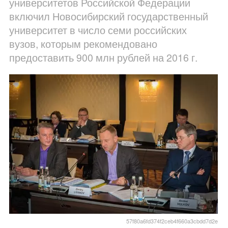
университетов Российской Федерации
включил Новосибирский государственный
университет в число семи российских
вузов, которым рекомендовано
предоставить 900 млн рублей на 2016 г.
57f80a6fd374f2ceb4f660a3cbdd7d2e