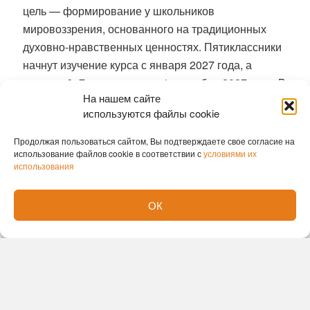
цель — формирование у школьников
мировоззрения, основанного на традиционных
духовно-нравственных ценностях
. Пятиклассники
начнут изучение курса с января 2027 года, а
ученики 6–7-х классов — с 1 сентября 2027 года
. В
На нашем сайте
рамках предмета дети будут знакомиться с
используются файлы cookie
жизненными путями и взглядами
государственных, общественных и культурных
Продолжая пользоваться сайтом, Вы подтверждаете свое согласие на
деятелей, а также ученых и военных.
использование файлов cookie в соответствии с
условиями их
использования
Новый подход к безопасности и защите
Родины
ОК
Дисциплина «Основы безопасности и защиты
Родины» с нового учебного года будет разделена
на два самостоятельных обязательных курса
—
«Безопасность
жизнедеятельности»
и
«Начальная военная