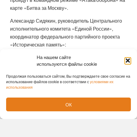
карте «Битва за Москву».
Александр Сидякин, руководитель Центрального
исполнительного комитета «Единой России»,
координатор федерального партийного проекта
«Историческая память»:
На нашем сайте
«Кибертурнир, посвященный событиям,
используются файлы cookie
происходившим в нашей стране 85 лет назад, —
битве за Москву, пройдет при участии партпроекта
Продолжая пользоваться сайтом, Вы подтверждаете свое согласие на
“Историческая память”, компании “Ростелеком”,
использование файлов cookie в соответствии с
условиями их
использования
компании “Леста” во взаимодействии с Музеем
Победы и Фондом президентских грантов. Уверен,
ОК
его участники смогут напитаться
дополнительными знаниями о ключевых
событиях, происходивших 85 лет назад. Наша
основная задача — защита исторической правды
и популяризация истории нашей великой страны».