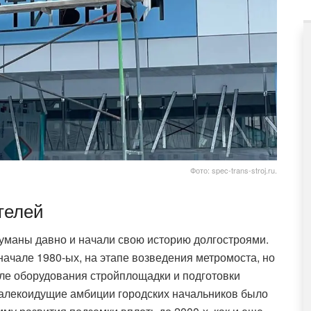
Фото: spec-trans-stroj.ru.
телей
уманы давно и начали свою историю долгостроями.
ачале 1980-ых, на этапе возведения метромоста, но
ле оборудования стройплощадки и подготовки
далекоидущие амбиции городских начальников было