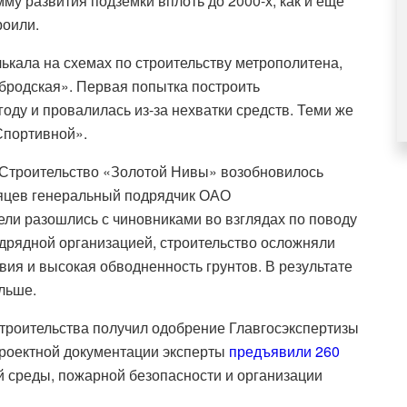
му развития подземки вплоть до 2000-х, как и еще
роили.
ькала на схемах по строительству метрополитена,
бродская». Первая попытка построить
оду и провалилась из-за нехватки средств. Теми же
Спортивной».
 Строительство «Золотой Нивы» возобновилось
сяцев генеральный подрядчик ОАО
ели разошлись с чиновниками во взглядах по поводу
одрядной организацией, строительство осложняли
ия и высокая обводненность грунтов. В результате
льше.
строительства получил одобрение Главгосэкспертизы
проектной документации эксперты
предъявили 260
 среды, пожарной безопасности и организации