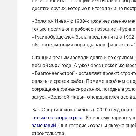
не остановить — станцию включали в програм
десятки других, которые в итоге так и не пост
«Золотая Нива» с 1980-х тоже неизменно мел
только носила она рабочее название «Гусино
«Гусинобродскую» была предпринята в 1992 г
обстоятельствами оправдывали фиаско со «
Станции реанимировали долго и со скрипом.
весной 2007 года. А уже через несколько ме
«Бамтоннельстрой» оставляет проект: строит
оплаты и сроков работ. Помимо проблем с п
сокращение финансирования, погодные услов
запуск «Золотой Нивы» откладывался все да
За «Спортивную» взялись в 2019 году, план 
только со второго раза
. К первому варианту 
замечаний
. Они касались охраны окружающей
строительства.