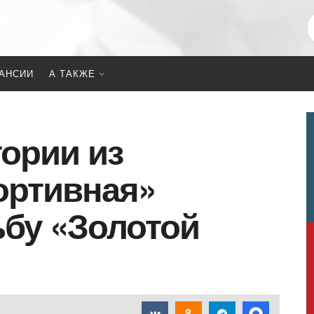
АНСИИ
А ТАКЖЕ
ории из
ортивная»
ьбу «Золотой