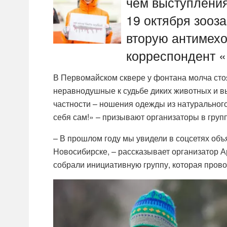
чем выступления
19 октября зооз
вторую антимехо
корреспондент 
В Первомайском сквере у фонтана молча стоя
неравнодушные к судьбе диких животных и в
частности – ношения одежды из натурального 
себя сам!» – призывают организаторы в групп
– В прошлом году мы увидели в соцсетях об
Новосибирске, – рассказывает организатор А
собрали инициативную группу, которая прово