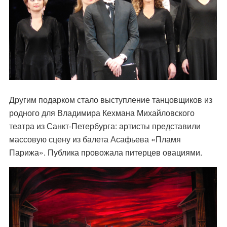
Другим подарком стало выступление танцовщиков из
родного для Владимира Кехмана Михайловского
театра из Санкт-Петербурга: артисты представили
массовую сцену из балета Асафьева «Пламя
Парижа». Публика провожала питерцев овациями.