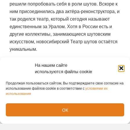
решили попробовать себя в роли шутов. Вскоре к
ним присоединились два актёра-реконструктора, и
так родился театр, который сегодня называют
единственным за Уралом. Хотя в России есть и
другие коллективы, занимающиеся шутовским
искусством, новосибирский Театр шутов остаётся
уникальным.
Что нужно для выступлений
На нашем сайте
используются файлы cookie
Подготовка к выступлениям в театре — это
Продолжая пользоваться сайтом, Вы подтверждаете свое согласие на
серьёзный и регулярный процесс. Репетиции
использование файлов cookie в соответствии с
условиями их
проводятся два раза в неделю: вечером в будни и
использования
в выходные. Сначала актёры осваивают базовые
трюки, такие как жонглирование, акробатика и
ОК
мимика. Когда появляется конкретный заказ,
начинается постановочный процесс. Например,