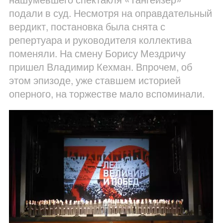
подали в суд. Несмотря на оправдательный
вердикт, постановка была снята с
репертуара и руководителя коллектива
поменяли. На смену Борису Мездричу
пришел Владимир Кехман. Впрочем, об
этом эпизоде, уже ставшем историей
оперного, на торжестве мало вспоминали.