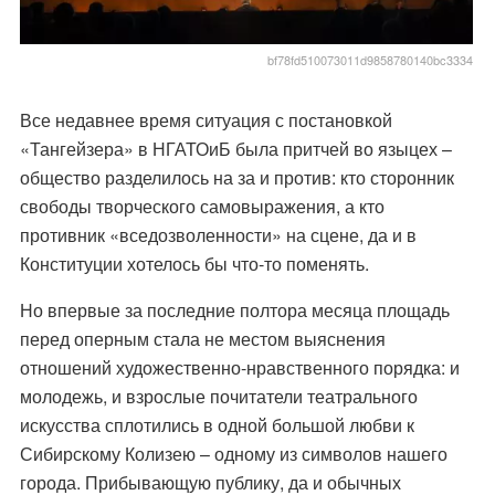
bf78fd510073011d9858780140bc3334
Все недавнее время ситуация с постановкой
«Тангейзера» в НГАТОиБ была притчей во языцех –
общество разделилось на за и против: кто сторонник
свободы творческого самовыражения, а кто
противник «вседозволенности» на сцене, да и в
Конституции хотелось бы что-то поменять.
Но впервые за последние полтора месяца площадь
перед оперным стала не местом выяснения
отношений художественно-нравственного порядка: и
молодежь, и взрослые почитатели театрального
искусства сплотились в одной большой любви к
Сибирскому Колизею – одному из символов нашего
города. Прибывающую публику, да и обычных