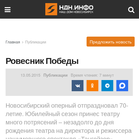
Предложить новость
Главная
Публикации
Ровесник Победы
13.05.2015
Публикации
Время чтения: 7 минут
Новосибирский оперный отпраздновал 70-
летие. Юбилейный сезон принес театру
много потрясений – незадолго до дня
рождения театра на директора и режиссера
нашумевшего спектакля «Тангейзер»