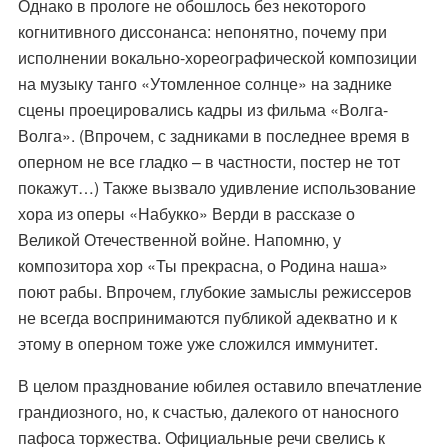
Однако в прологе не обошлось без некоторого
когнитивного диссонанса: непонятно, почему при
исполнении вокально-хореографической композиции
на музыку танго «Утомленное солнце» на заднике
сцены проецировались кадры из фильма «Волга-
Волга». (Впрочем, с задниками в последнее время в
оперном не все гладко – в частности, постер не тот
покажут…) Также вызвало удивление использование
хора из оперы «Набукко» Верди в рассказе о
Великой Отечественной войне. Напомню, у
композитора хор «Ты прекрасна, о Родина наша»
поют рабы. Впрочем, глубокие замыслы режиссеров
не всегда воспринимаются публикой адекватно и к
этому в оперном тоже уже сложился иммунитет.
В целом празднование юбилея оставило впечатление
грандиозного, но, к счастью, далекого от наносного
пафоса торжества. Официальные речи свелись к