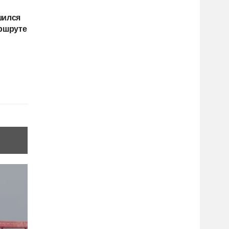
шился
аршруте