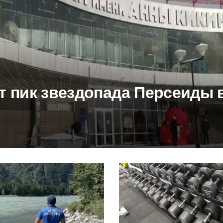
 пик звездопада Персеиды 