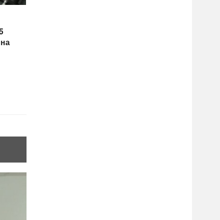
5
 на