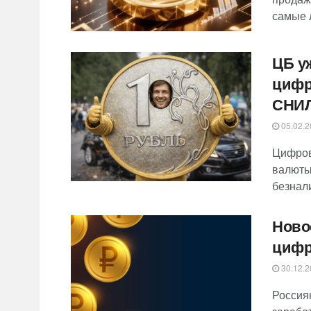
самые 
ЦБ у
цифр
СНИ
05.02.2
Цифров
валюты
безнал
Ново
цифр
30.12.2
Россиян