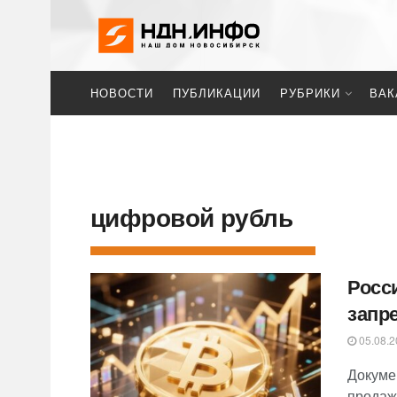
НОВОСТИ
ПУБЛИКАЦИИ
РУБРИКИ
ВАК
цифровой рубль
Росс
запре
05.08.2
Докуме
продаж