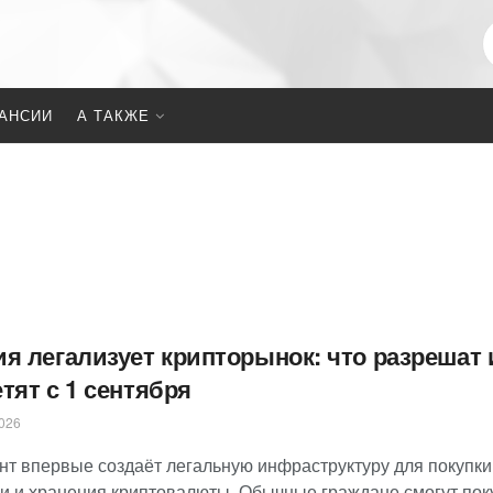
АНСИИ
А ТАКЖЕ
ия легализует крипторынок: что разрешат 
тят с 1 сентября
026
нт впервые создаёт легальную инфраструктуру для покупки
и и хранения криптовалюты. Обычные граждане смогут пок