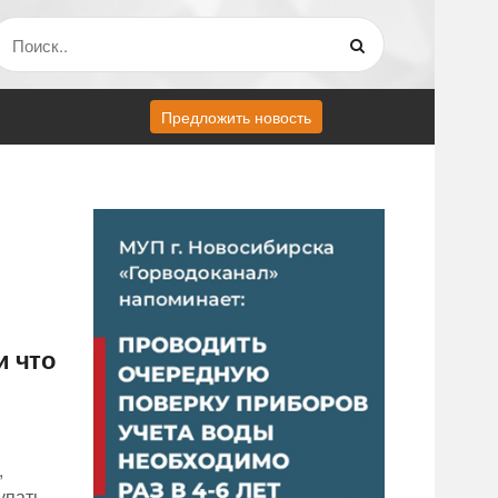
Предложить новость
и что
,
упать