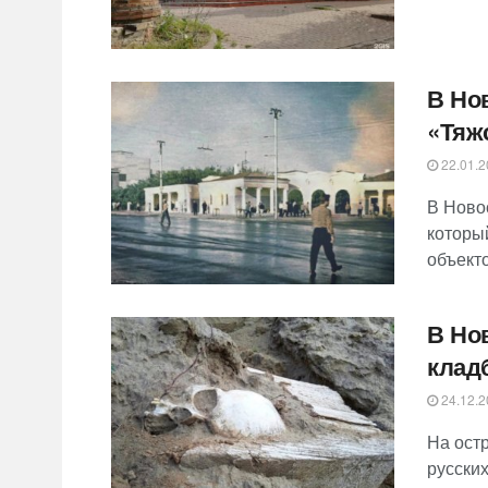
В Но
«Тяж
22.01.2
В Ново
который
объекто
В Но
клад
24.12.2
На ост
русски