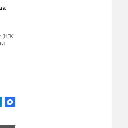
за
и (НГК
оты