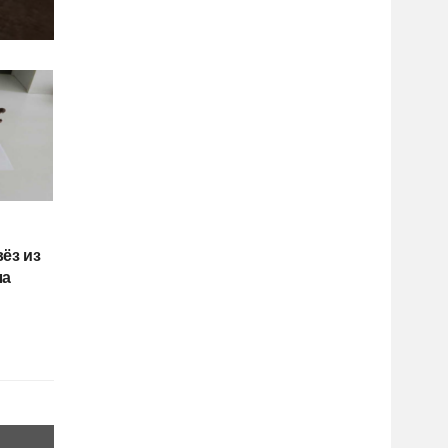
ёз из
ла