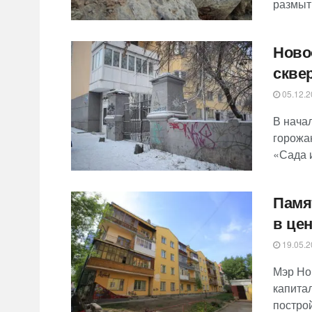
размыт
Ново
скве
05.12.2
В нача
горожа
«Сада 
Памя
в це
19.05.2
Мэр Но
капита
построй