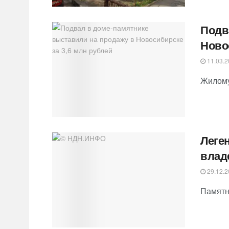
Подв
Ново
11.03.2
Жилому
Леге
влад
29.12.2
Памятн