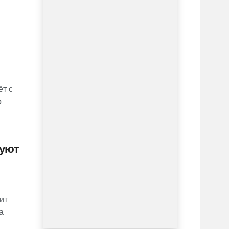
ёт с
о
руют
ит
а