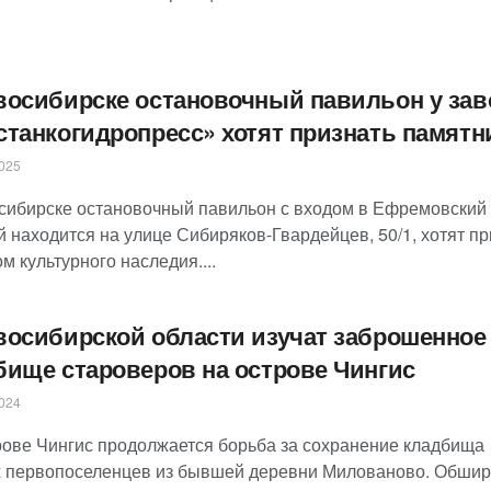
восибирске остановочный павильон у зав
станкогидропресс» хотят признать памятн
025
сибирске остановочный павильон с входом в Ефремовский 
 находится на улице Сибиряков-Гвардейцев, 50/1, хотят пр
м культурного наследия....
восибирской области изучат заброшенное
бище староверов на острове Чингис
024
рове Чингис продолжается борьба за сохранение кладбища
х первопоселенцев из бывшей деревни Милованово. Обши