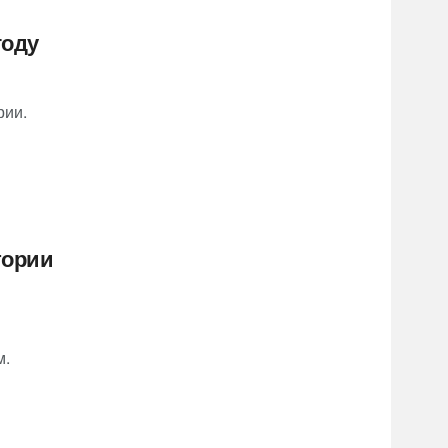
году
рии.
тории
м.