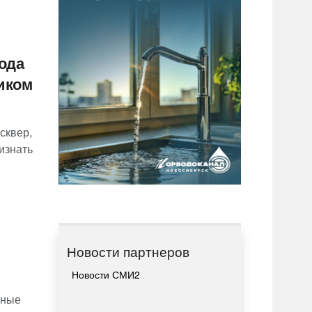
ода
иком
сквер,
изнать
Новости партнеров
Новости СМИ2
рные