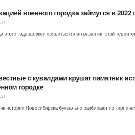
вацией военного городка займутся в 2022 
021
а этого года должен появиться план развития этой террито
вестные с кувалдами крушат памятник ис
енном городке
021
ик истории Новосибирска буквально разбирают по кирпича