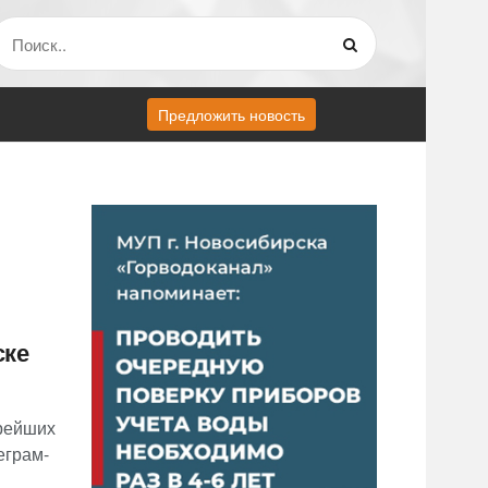
Предложить новость
ске
арейших
еграм-