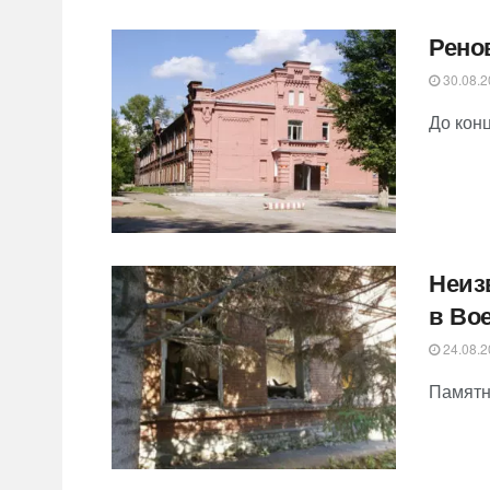
Рено
30.08.2
До конц
Неиз
в Во
24.08.2
Памятн