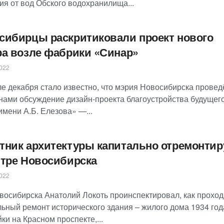
ия от вод Обского водохранилища...
сибирцы раскритиковали проект нового
ра возле фабрики «Синар»
022
ле декабря стало известно, что мэрия Новосибирска провед
нами обсуждение дизайн-проекта благоустройства будущег
имени А.Б. Елезова» —...
тник архитектуры капитально отремонти
нтре Новосибирска
022
восибирска Анатолий Локоть проинспектировал, как проход
льный ремонт исторического здания – жилого дома 1934 год
ки на Красном проспекте,...