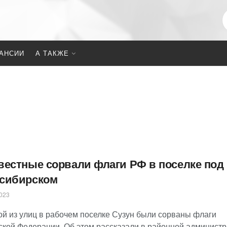
АНСИИ
А ТАКЖЕ
вестные сорвали флаги РФ в поселке под
сибирском
023
ой из улиц в рабочем поселке Сузун были сорваны флаги
ской Федерации. Об этом рассказали в районной администр