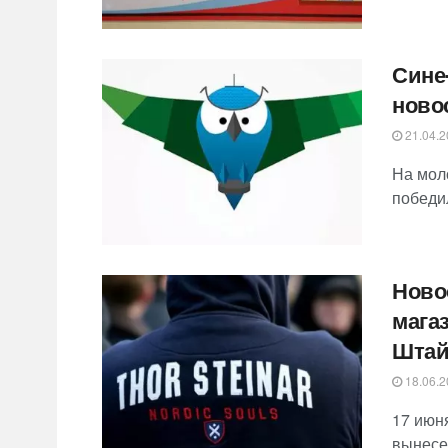
Сине
ново
21.04.2
На мол
победи
Ново
мага
Штай
18.06.2
17 июн
вынесе