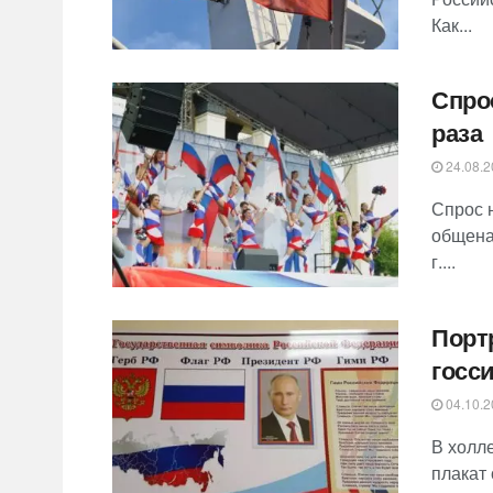
Как...
Спрос
раза
24.08.2
Спрос 
общена
г....
Порт
госс
04.10.2
В холл
плакат 