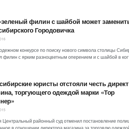
-зеленый филин с шайбой может заменит
сибирского Городовичка
016
одежном конкурсе по поиску нового символа столицы Сиби
л филин с ярким разноцветным оперением и с шайбой в ког
сибирские юристы отстояли честь директ
зина, торгующего одеждой марки «Тор
нер»
015
я Центральный районный суд отменил постановление поли
нное в отношении директора магазина за торговлю одеждо