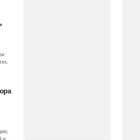
ь
ри
тях.
ора
ции,
й и