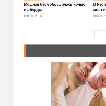
Мощная буря обрушилась ночью
В Респ
на Бердск
мост н
05.08.2026
04.08.