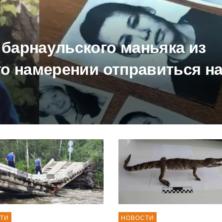
 барнаульского маньяка из
го намерении отправиться н
ТИ
НОВОСТИ