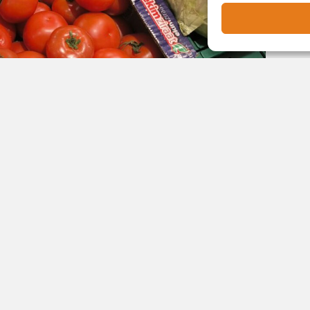
России Алексей Оверчук сообщил о резком падении
его словам, в 2024 году товарооборот достиг
шлом году снизился до 8 млрд. В текущем году
ерно на две трети по сравнению с 2025 годом.
в отношениях ЕАЭС и Армении, не стала
ьких лет предупреждали армянских партнёров о
 о возможном сокращении торгового оборота», —
erfax.ru.
прогнозам, снижение продолжится и в дальнейшем.