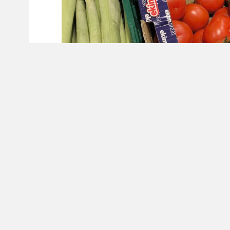
Заместитель председателя правительства 
объёмов взаимной торговли с Арменией. По 
рекордных 12 млрд долларов, однако в про
тенденция усилилась: показатель упал прим
«Ситуация, которая сейчас складывается 
неожиданностью. Мы на протяжении нескол
существующих рисках, в первую очередь —
заявил Оверчук в беседе с журналистами Int
Вице-премьер также отметил, что, по его 