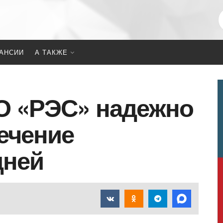
АНСИИ
А ТАКЖЕ
О «РЭС» надежно
течение
дней