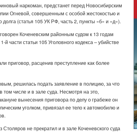
роиновый наркоман, предстанет перед Новосибирским
лии Огневой, совершенным с особой жестокостью и
олга (статья 105 УК РФ, часть 2, пункты «б» и «д»).
иговорен Коченевским районным судом к 13 годам
1-й части статьи 105 Уголовного кодекса – убийстве
ли приговор, расценив преступление как более
вым, решилась подать заявление в полицию, за что
 том числе и в зале суда. Несмотря на это,
акануне вынесения приговора по делу о грабеже он
лическим уголком, привязал ее тело к автомобилю и
ов.
з Столяров не прекратил и в зале Коченевского суда