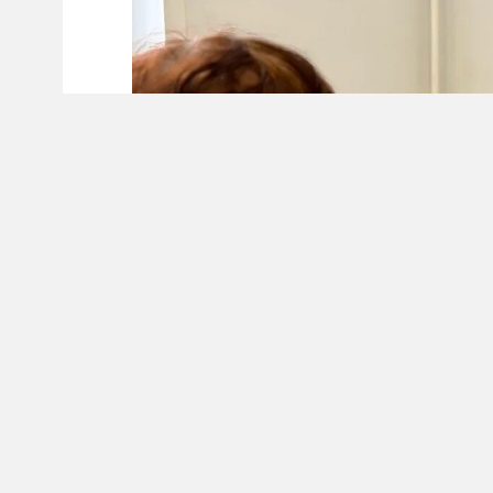
В поликлинике № 14 приступил к работе н
Врач родом из Руанды, но в России он уже 
ординатуру в НГМУ. За плечами молодого 
терапевтом в новосибирских больницах, с