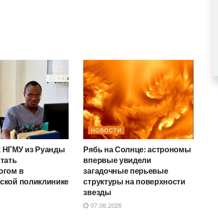
НОВОСТИ
 НГМУ из Руанды
Рябь на Солнце: астрономы
отать
впервые увидели
огом в
загадочные перьевые
ской поликлинике
структуры на поверхности
звезды
07.08.2026