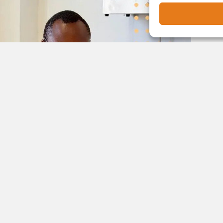
овый травматолог-ортопед —
Мэтью Эйме Абайо
.
восемь лет: окончил специалитет в Томске, затем
специалиста — работа на скорой помощи и
ообщает пресс-служба регионального Минздрава.