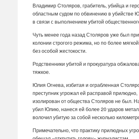
Владимир Cтоляров, грабитель, убийца и ге
областным судом по обвинению в убийстве Ю
в связи с выполнением убитой общественного д
Чуть менее года назад Столяров уже был пр
колонии строгого режима, но по более мягкой 
без особой жестокости.
Родственники убитой и прокуратура обжалова
тяжкое.
Юлия Огнева, избитая и ограбленная Столяро
преступник угрожал ей расправой прилюдно, в
изолирован от общества Столяров не был. Н
убил Юлию, нанеся ей более 20 ударов метал
волочил убитую за собой несколько километр
Примечательно, что практику прилюдных угро
обещал «открутить голову» журналистам.