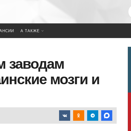
АНСИИ
А ТАКЖЕ
м заводам
инские мозги и