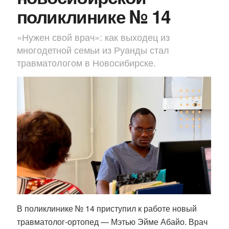
поликлинике № 14
«Нужен свой врач»: как выходец из
многодетной семьи из Руанды стал
травматологом в Новосибирске.
В поликлинике № 14 приступил к работе новый
травматолог-ортопед —
Мэтью Эйме Абайо
. Врач