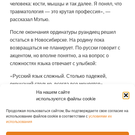
человека: кости, мышцы и так далее. Я понял, что
травматология — это крутая профессия», —
рассказал Мэтью.
После окончания ординатуры руандиец решил
остаться в Новосибирске. На родину пока
возвращаться не планирует. По-русски говорит с
акцентом, но вполне понятно, а на вопрос о
сложностях языка отвечает с улыбкой:
«Русский язык сложный. Столько падежей,
окончаний столько, всегда все меняется».
На нашем сайте
В коллективе поликлиники молодому специалисту
используются файлы cookie
готовы помогать и подсказывать. В отделении
Продолжая пользоваться сайтом, Вы подтверждаете свое согласие на
травматологии теперь шесть врачей: четверо,
использование файлов cookie в соответствии с
условиями их
включая Мэтью, посменно принимают неотложных
использования
пациентов в травмпункте, еще двое ведут