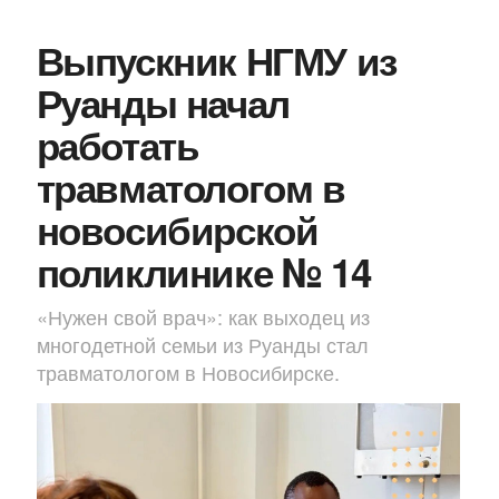
Выпускник НГМУ из
Руанды начал
работать
травматологом в
новосибирской
поликлинике № 14
«Нужен свой врач»: как выходец из
многодетной семьи из Руанды стал
травматологом в Новосибирске.