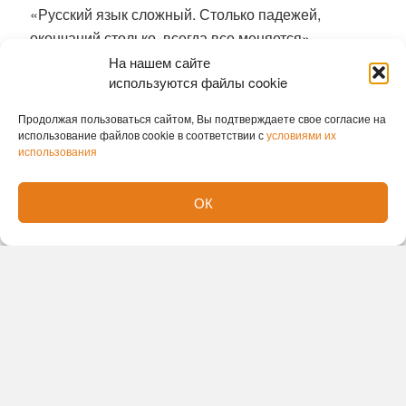
«Русский язык сложный. Столько падежей,
окончаний столько, всегда все меняется».
На нашем сайте
В коллективе поликлиники молодому специалисту
используются файлы cookie
готовы помогать и подсказывать. В отделении
Продолжая пользоваться сайтом, Вы подтверждаете свое согласие на
травматологии теперь шесть врачей: четверо,
использование файлов cookie в соответствии с
условиями их
включая Мэтью, посменно принимают неотложных
использования
пациентов в травмпункте, еще двое ведут
плановый прием.
ОК
Ранее мы писали о том, что
гигантскую аденому
удалили новосибирские хирурги без единого
разреза
Вера Ветрова