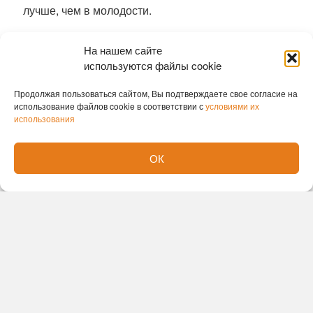
лучше, чем в молодости.
Ранее
гигантскую аденому удалили
На нашем сайте
новосибирские хирурги без единого разреза
используются файлы cookie
София Лавренюк
Продолжая пользоваться сайтом, Вы подтверждаете свое согласие на
использование файлов cookie в соответствии с
условиями их
использования
ОК