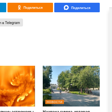
 в Telegram
НОВОСТИ
олнце: астрономы
Названа сумма, которая