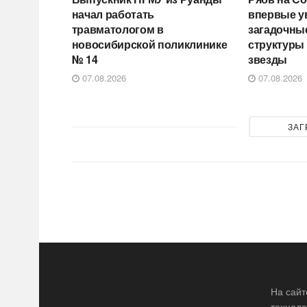
начал работать
впервые у
травматологом в
загадочны
новосибирской поликлинике
структуры
№ 14
звезды
07.08.2026
07.08.2026
ЗАГ
На сайт
техноло