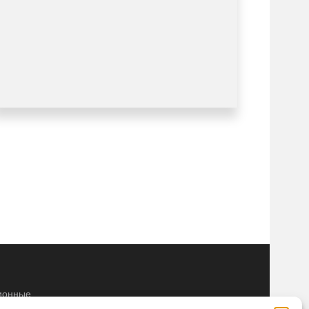
ионные
 и