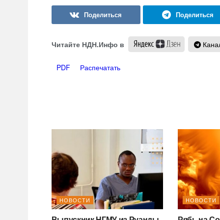
Читайте НДН.Инфо в
Канал
PDF
Распечатать
НОВОСТИ
НОВОСТИ
Выпускник НГМУ из Руанды
Рябь на С