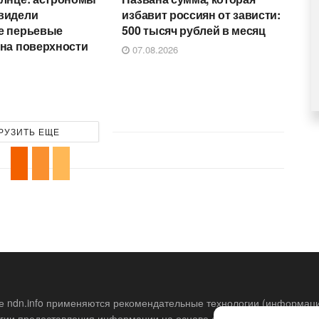
видели
избавит россиян от зависти:
е перьевые
500 тысяч рублей в месяц
 на поверхности
07.08.2026
РУЗИТЬ ЕЩЕ
е ndn.info применяются рекомендательные технологии (информац
гии предоставления информации на основе сбора, систематизации