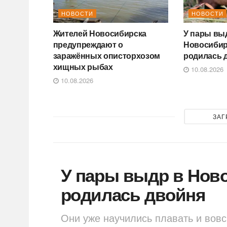
НОВОСТИ
НОВОСТИ
Жителей Новосибирска
У пары вы
предупреждают о
Новосибир
заражённых описторхозом
родилась 
хищных рыбах
10.08.2026
10.08.2026
ЗАГ
У пары выдр в Нов
родилась двойня
Они уже научились плавать и вовс