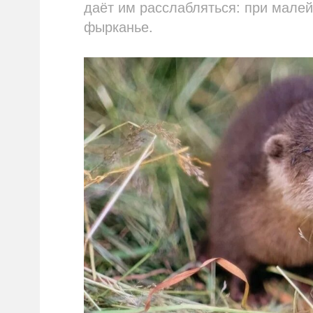
даёт им расслабляться: при мале
фырканье.