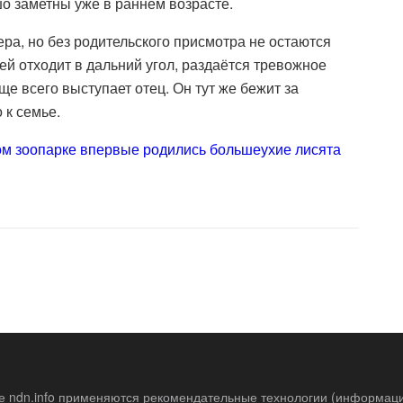
 заметны уже в раннем возрасте.
а, но без родительского присмотра не остаются
шей отходит в дальний угол, раздаётся тревожное
 всего выступает отец. Он тут же бежит за
 к семье.
м зоопарке впервые родились большеухие лисята
е ndn.info применяются рекомендательные технологии (информац