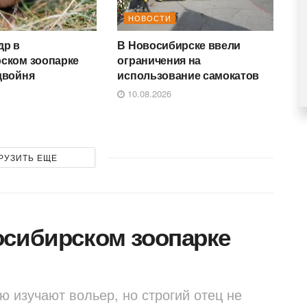
НОВОСТИ
др в
В Новосибирске ввели
ском зоопарке
ограничения на
двойня
использование самокатов
10.08.2026
РУЗИТЬ ЕЩЕ
осибирском зоопарке
ю изучают вольер, но строгий отец не