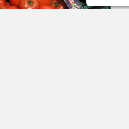
России Алексей Оверчук сообщил о резком падении
его словам, в 2024 году товарооборот достиг
шлом году снизился до 8 млрд. В текущем году
ерно на две трети по сравнению с 2025 годом.
в отношениях ЕАЭС и Армении, не стала
ьких лет предупреждали армянских партнёров о
 о возможном сокращении торгового оборота», —
erfax.ru.
прогнозам, снижение продолжится и в дальнейшем.
продовольствие и сельскохозяйственную
ощи, сухофрукты, цветы и другое.