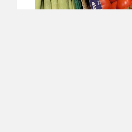
Заместитель председателя правительства 
объёмов взаимной торговли с Арменией. По 
рекордных 12 млрд долларов, однако в про
тенденция усилилась: показатель упал прим
«Ситуация, которая сейчас складывается 
неожиданностью. Мы на протяжении нескол
существующих рисках, в первую очередь —
заявил Оверчук в беседе с журналистами Int
Вице-премьер также отметил, что, по его 
Основной объем сокращения пришелся на 
продукцию, в том числе свежие фрукты и ов