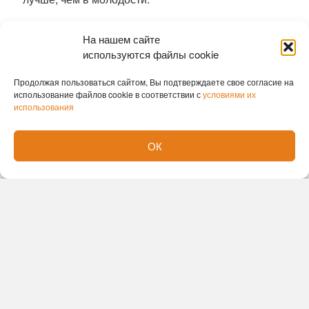
Ранее
гигантскую аденому удалили
На нашем сайте
новосибирские хирурги без единого разреза
используются файлы cookie
София Лавренюк
Продолжая пользоваться сайтом, Вы подтверждаете свое согласие на
использование файлов cookie в соответствии с
условиями их
использования
ОК