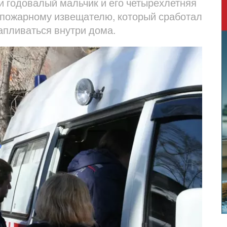
 годовалый мальчик и его четырехлетняя
 пожарному извещателю, который сработал
капливаться внутри дома.