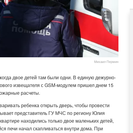
Михаил Пермин
огда двое детей там были одни. В единую дежурно-
мового извещателя с GSM-модулем пришел днем 15
пожарные расчеты.
аривать ребенка открыть дверь, чтобы провести
азывает представитель ГУ МЧС по региону Юлия
 квартире находились только двое маленьких детей,
йся печи начал скапливаться внутри дома. При