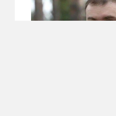
Губернатор Виталий Хоценко заявил, что п
загорелось поле — причиной стало падение
«В результате падения обломков вражеско