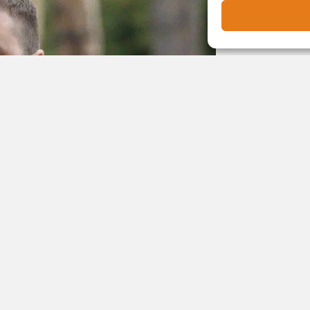
осле работы сил ПВО в окрестностях Омска
 обломков сбитого дрона.
го БПЛА, сбитого ПВО Минобороны России,