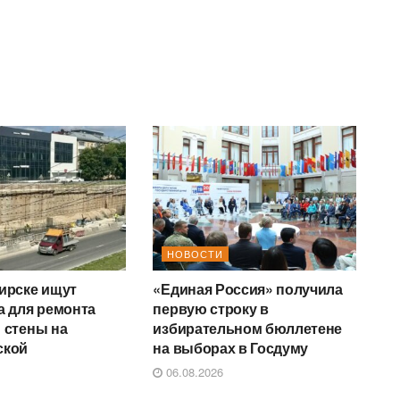
НОВОСТИ
ирске ищут
«Единая Россия» получила
а для ремонта
первую строку в
 стены на
избирательном бюллетене
ской
на выборах в Госдуму
06.08.2026