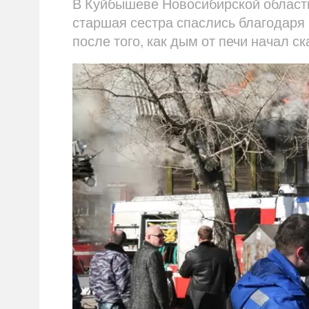
В Куйбышеве Новосибирской области
старшая сестра спаслись благодаря
после того, как дым от печи начал с