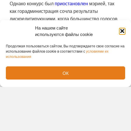
Однако конкурс был
приостановлен
мэрией, так
как горадминистрация сочла результаты
дискредитирующими, когда большинство голосов
было отдано орангутангу. Его кампанию вели
На нашем сайте
местные блогеры и некоторые депутаты. В этом
используются файлы cookie
местные власти усмотрели «политический
Продолжая пользоваться сайтом, Вы подтверждаете свое согласие на
контекст».
использование файлов cookie в соответствии с
условиями их
использования
В мае 2026 года Бату снова оказался в центре
внимания — на этот раз из-за праздничного
ОК
баннера ко Дню Победы, который зоопарк
разместил на одной из улиц города.
На плакате
был изображён орангутан с подписью «С Днём
Победы!».
Часть горожан сочла такое
использование образа животного неуместным в
контексте памятной даты.
Директор зоопарка
Андрей Шило пояснил, что плакатом хотели
выразить «благодарность от животных за