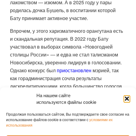
лакомством — изюмом. А в 2025 году у пары
родилась дочка Бушель, в воспитании которой
Бату принимает активное участие.
Впрочем, у этого харизматичного орангутана есть
и скандальная репутация.
В 2022 году Бату
участвовал в выборах символа «Новогодней
столицы России» — и едва не стал талисманом
Новосибирска, уверенно лидируя в голосовании.
Однако конкурс был
приостановлен
мэрией, так
как горадминистрация сочла результаты
дискредитирующими, когда большинство голосов
было отдано орангутангу. Его кампанию вели
На нашем сайте
местные блогеры и некоторые депутаты. В этом
используются файлы cookie
местные власти усмотрели «политический
Продолжая пользоваться сайтом, Вы подтверждаете свое согласие на
контекст».
использование файлов cookie в соответствии с
условиями их
использования
В мае 2026 года Бату снова оказался в центре