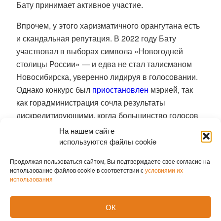
Бату принимает активное участие.
Впрочем, у этого харизматичного орангутана есть
и скандальная репутация.
В 2022 году Бату
участвовал в выборах символа «Новогодней
столицы России» — и едва не стал талисманом
Новосибирска, уверенно лидируя в голосовании.
Однако конкурс был
приостановлен
мэрией, так
как горадминистрация сочла результаты
дискредитирующими, когда большинство голосов
было отдано орангутангу. Его кампанию вели
На нашем сайте
местные блогеры и некоторые депутаты. В этом
используются файлы cookie
местные власти усмотрели «политический
Продолжая пользоваться сайтом, Вы подтверждаете свое согласие на
контекст».
использование файлов cookie в соответствии с
условиями их
использования
В мае 2026 года Бату снова оказался в центре
внимания — на этот раз из-за праздничного
ОК
баннера ко Дню Победы, который зоопарк