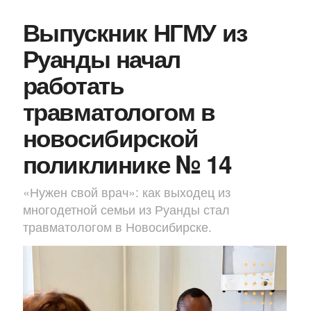
Выпускник НГМУ из
Руанды начал
работать
травматологом в
новосибирской
поликлинике № 14
«Нужен свой врач»: как выходец из
многодетной семьи из Руанды стал
травматологом в Новосибирске.