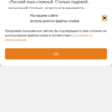
«Русский язык сложный. Столько падежей,
окончаний столько, всегда все меняется».
На нашем сайте
В коллективе поликлиники молодому специалисту
используются файлы cookie
готовы помогать и подсказывать. В отделении
Продолжая пользоваться сайтом, Вы подтверждаете свое согласие на
травматологии теперь шесть врачей: четверо,
использование файлов cookie в соответствии с
условиями их
включая Мэтью, посменно принимают неотложных
использования
пациентов в травмпункте, еще двое ведут
плановый прием.
ОК
Ранее мы писали о том, что
гигантскую аденому
удалили новосибирские хирурги без единого
разреза
Вера Ветрова