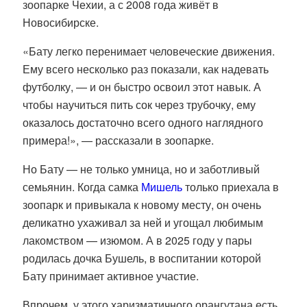
зоопарке Чехии, а с 2008 года живёт в
Новосибирске.
«Бату легко перенимает человеческие движения.
Ему всего несколько раз показали, как надевать
футболку, — и он быстро освоил этот навык. А
чтобы научиться пить сок через трубочку, ему
оказалось достаточно всего одного наглядного
примера!», — рассказали в зоопарке.
Но Бату — не только умница, но и заботливый
семьянин. Когда самка
Мишель
только приехала в
зоопарк и привыкала к новому месту, он очень
деликатно ухаживал за ней и угощал любимым
лакомством — изюмом. А в 2025 году у пары
родилась дочка Бушель, в воспитании которой
Бату принимает активное участие.
Впрочем, у этого харизматичного орангутана есть