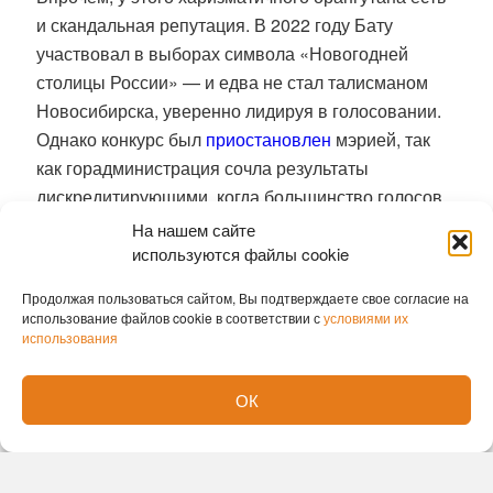
и скандальная репутация.
В 2022 году Бату
участвовал в выборах символа «Новогодней
столицы России» — и едва не стал талисманом
Новосибирска, уверенно лидируя в голосовании.
Однако конкурс был
приостановлен
мэрией, так
как горадминистрация сочла результаты
дискредитирующими, когда большинство голосов
было отдано орангутангу. Его кампанию вели
На нашем сайте
местные блогеры и некоторые депутаты. В этом
используются файлы cookie
местные власти усмотрели «политический
Продолжая пользоваться сайтом, Вы подтверждаете свое согласие на
контекст».
использование файлов cookie в соответствии с
условиями их
использования
В мае 2026 года Бату снова оказался в центре
внимания — на этот раз из-за праздничного
ОК
баннера ко Дню Победы, который зоопарк
разместил на одной из улиц города.
На плакате
был изображён орангутан с подписью «С Днём