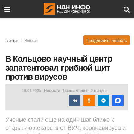
Предложить новость
Главная
Новости
В Кольцово научный центр
запатентовал грибной щит
против вирусов
19.01.2025
Новости
Время чтения: 2 минуты
Ученые стали еще на один шаг ближе к
открытию лекарств от ВИЧ, коронавируса и