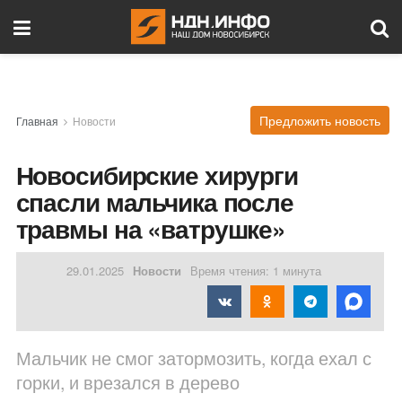
Предложить новость
Главная
Новости
Новосибирские хирурги
спасли мальчика после
травмы на «ватрушке»
29.01.2025
Новости
Время чтения: 1 минута
Мальчик не смог затормозить, когда ехал с
горки, и врезался в дерево