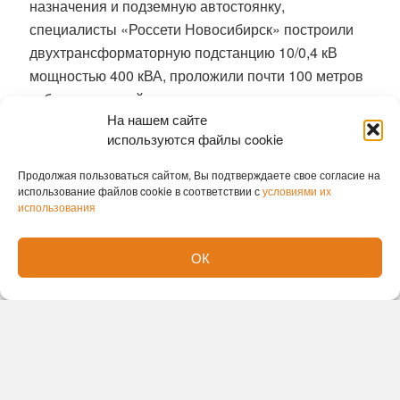
назначения и подземную автостоянку,
специалисты «Россети Новосибирск» построили
двухтрансформаторную подстанцию 10/0,4 кВ
мощностью 400 кВА, проложили почти 100 метров
кабельных линий электропередачи и
На нашем сайте
смонтировали два современных
используются файлы cookie
интеллектуальных комплекса учета
электроэнергии. На реализацию проекта сетевая
Продолжая пользоваться сайтом, Вы подтверждаете свое согласие на
организация направила более 4 млн рублей.
использование файлов cookie в соответствии с
условиями их
использования
Эффективное партнерство строителей и
энергетиков – основа своевременного ввода
ОК
жилья и развития городской инфраструктуры.
«Россети Новосибирск» предлагают
застройщикам комплексный подход: от
предварительной оценки инженерной
инфраструктуры площадки до синхронизации
сроков работ и передачи электросетевых