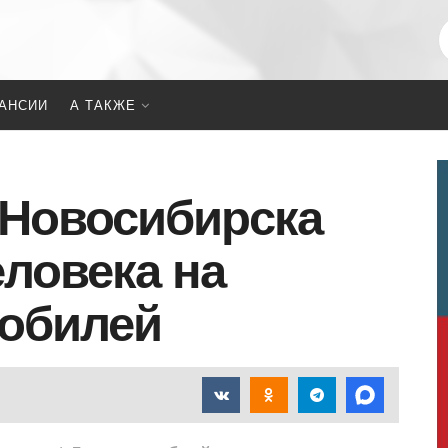
АНСИИ
А ТАКЖЕ
 Новосибирска
еловека на
мобилей