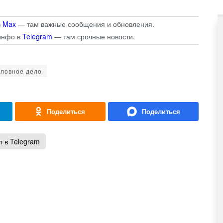
в
Max
— там важные сообщения и обновления.
инфо в
Telegram
— там срочные новости.
оловное дело
 в Telegram