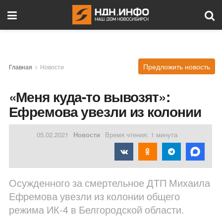
Предложить новость
Главная
Новости
«Меня куда-то вывозят»:
Ефремова увезли из колонии
05.02.2021
Новости
Время чтения: 1 минута
Осужденного за смертельное ДТП Михаила
Ефремова увезли из колонии общего
режима ИК-4 в Белгородской области.