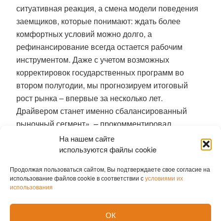
ситуативная реакция, а смена модели поведения
заемщиков, которые понимают: ждать более
комфортных условий можно долго, а
рефинансирование всегда остается рабочим
инструментом. Даже с учетом возможных
корректировок государственных программ во
втором полугодии, мы прогнозируем итоговый
рост рынка – впервые за несколько лет.
Драйвером станет именно сбалансированный
рыночный сегмент», – прокомментировал
старший вице-президент, руководитель
На нашем сайте
департамента продуктов розничного бизнеса ВТБ
используются файлы cookie
Алексей Охорзин.
Продолжая пользоваться сайтом, Вы подтверждаете свое согласие на
использование файлов cookie в соответствии с
условиями их
По словам Охорзина, сейчас на рынке сложилась
использования
уникальная конфигурация: при сохранении
двузначной доходности вкладов стоимость
ОК