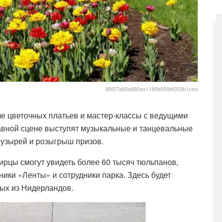
89f37d60a980ea1180b959df353b1cea
е цветочных платьев и мастер-классы с
ведущими
главной сцене выступят музыкальные и танцевальные
пузырей и розыгрыш призов.
рцы смогут увидеть более 60 тысяч тюльпанов,
ики «Ленты» и сотрудники парка. Здесь будет
ных из Нидерландов.