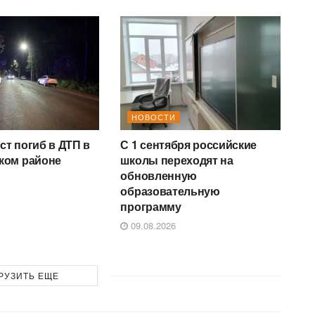
НОВОСТИ
т погиб в ДТП в
С 1 сентября российские
ком районе
школы переходят на
обновленную
образовательную
программу
09.08.2026
РУЗИТЬ ЕЩЕ