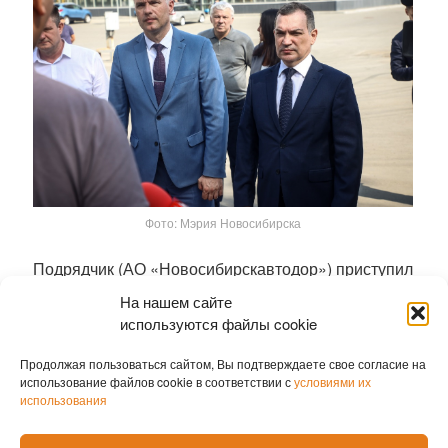
Фото: Мэрия Новосибирска
Подрядчик (АО «Новосибирскавтодор») приступил
к работам 20 июля. На сегодня готовность объекта
На нашем сайте
оценивает в 95%. По словам руководителя
используются файлы cookie
проектов АО «Новосибирскавтодор» Кирилла
Продолжая пользоваться сайтом, Вы подтверждаете свое согласие на
Игнатова, основные усилия сейчас
использование файлов cookie в соответствии с
условиями их
сосредоточены на площади Кирова, где движение
использования
осложнено длинномерным грузовым транспортом