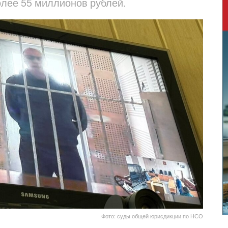
олее 55 миллионов рублей.
Фото: суды общей юрисдикции по НСО