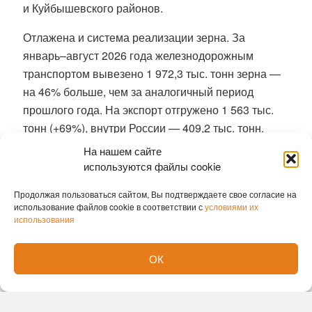
и Куйбышевского районов.
Отлажена и система реализации зерна. За
январь–август 2026 года железнодорожным
транспортом вывезено 1 972,3 тыс. тонн зерна —
на 46% больше, чем за аналогичный период
прошлого года. На экспорт отгружено 1 563 тыс.
тонн (+69%), внутри России — 409,2 тыс. тонн.
Только за первые 6 дней августа отгрузка
На нашем сайте
составила 49,5 тыс. тонн, среднесуточный
используются файлы cookie
показатель — 169 вагонов и контейнеров.
Продолжая пользоваться сайтом, Вы подтверждаете свое согласие на
использование файлов cookie в соответствии с
условиями их
Экспортный потенциал АПК региона остаётся
использования
высоким: с начала года вывезено 1 960,9 тыс.
тонн продукции.
ОК
Ведётся постоянный мониторинг готовности
хозяйств к сезонным работам, контроль