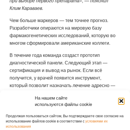
при выборе первого препарата», — пояснил
Клим Караваев.
Чем больше маркеров — тем точнее прогноз.
Разработчики опираются на мировую базу
фармакогенетических исследований, которую во
многом сформировали американские коллеги.
В течение года команда создаст прототип
диагностической панели. Следующий этап —
сертификация и вывод на рынок. Если всё
получится, у врачей появится инструмент,
который позволит назначать лечение адресно —
без долгих проб и ошибок.
На нашем сайте
используются файлы cookie
Ранее мы писали о том, что
препарат от
алкоголизма оказался эффективен против COVID-
Продолжая пользоваться сайтом, Вы подтверждаете свое согласие на
19
использование файлов cookie в соответствии с
условиями их
использования