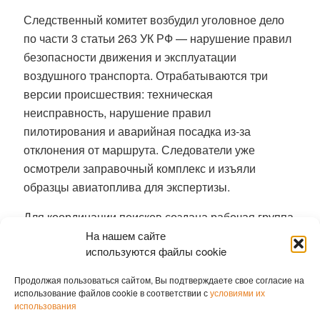
Следственный комитет возбудил уголовное дело
по части 3 статьи 263 УК РФ — нарушение правил
безопасности движения и эксплуатации
воздушного транспорта. Отрабатываются три
версии происшествия: техническая
неисправность, нарушение правил
пилотирования и аварийная посадка из-за
отклонения от маршрута. Следователи уже
осмотрели заправочный комплекс и изъяли
образцы авиатоплива для экспертизы.
Для координации поисков создана рабочая группа
под руководством заместителя председателя
На нашем сайте
используются файлы cookie
правительства Приангарья Владимира Читоркина.
К операции привлекли вертолёт Ми-8 и самолёт
Продолжая пользоваться сайтом, Вы подтверждаете свое согласие на
Ан-26, однако на сегодняшний день поиски с
использование файлов cookie в соответствии с
условиями их
использования
воздуха приостановлены. Как сообщили в