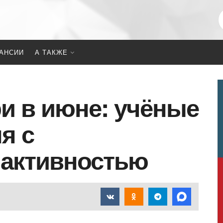
АНСИИ
А ТАКЖЕ
и в июне: учёные
я с
 активностью