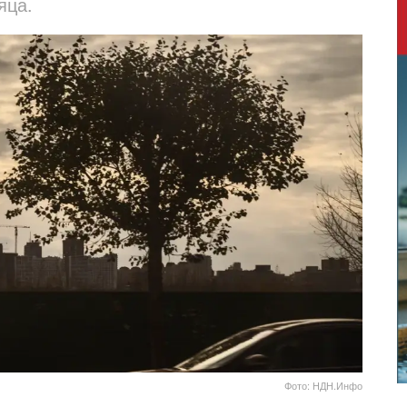
яца.
Фото: НДН.Инфо