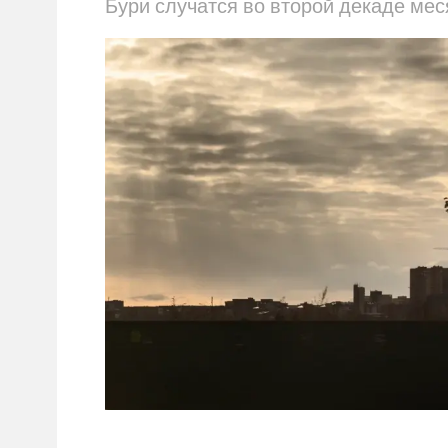
Бури случатся во второй декаде мес