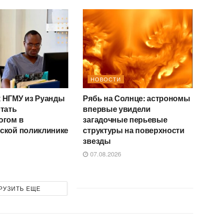
НОВОСТИ
 НГМУ из Руанды
Рябь на Солнце: астрономы
отать
впервые увидели
огом в
загадочные перьевые
ской поликлинике
структуры на поверхности
звезды
07.08.2026
РУЗИТЬ ЕЩЕ