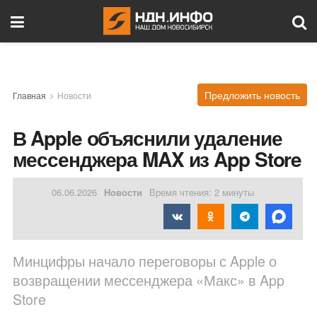
Предложить новость
Главная
Новости
В Apple объяснили удаление
мессенджера MAX из App Store
06.06.2026
Новости
Время чтения: 2 минуты
Минцифры начало переговоры с Apple о
возвращении мессенджера «Макс» в App
Store