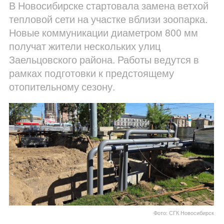
В Новосибирске стартовала замена ветхой
тепловой сети на участке вблизи зоопарка.
Новые коммуникации диаметром 800 мм
получат жители нескольких улиц
Заельцовского района. Работы ведутся в
рамках подготовки к предстоящему
отопительному сезону.
Фото: СГК Новосибирск