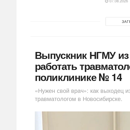
07.08.2026
ЗАГ
Выпускник НГМУ из
работать травматол
поликлинике № 14
«Нужен свой врач»: как выходец и
травматологом в Новосибирске.