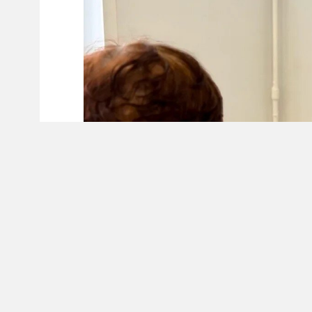
В поликлинике № 14 приступил к работе н
Врач родом из Руанды, но в России он уже 
ординатуру в НГМУ. За плечами молодого 