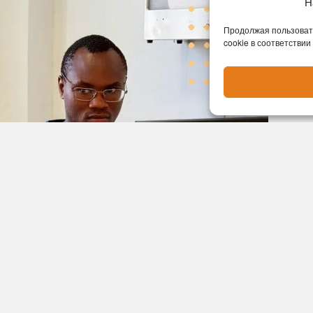
Н
Продолжая пользовать
cookie в соответствии
овый травматолог-ортопед —
Мэтью Эйме Абайо
.
восемь лет: окончил специалитет в Томске, затем
специалиста — работа на скорой помощи и