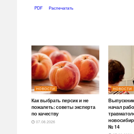
PDF
Распечатать
НОВОСТИ
НОВОСТИ
Как выбрать персик и не
Выпускник
пожалеть: советы эксперта
начал раб
по качеству
травматол
новосибир
07.08.2026
№ 14