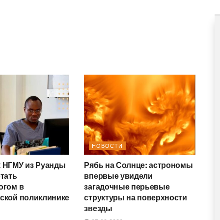
НОВОСТИ
 НГМУ из Руанды
Рябь на Солнце: астрономы
отать
впервые увидели
огом в
загадочные перьевые
ской поликлинике
структуры на поверхности
звезды