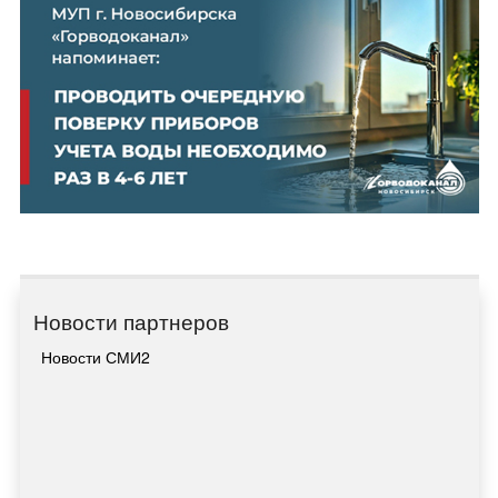
известному орангутану
Бату из
Новосибирского
зоопарка исполнилось
27 лет