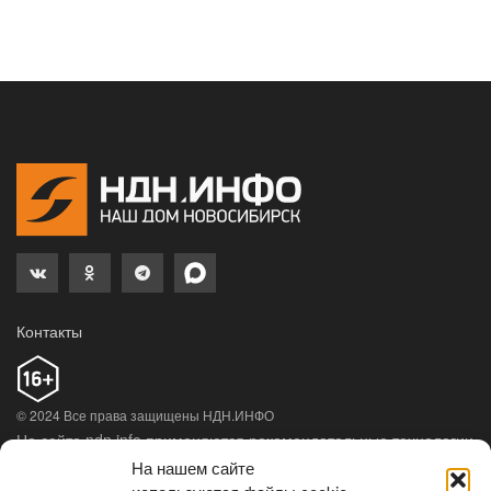
Но Бату — не только умница, но и заботливый
семьянин. Когда самка
Мишель
только приехала в
зоопарк и привыкала к новому месту, он очень
деликатно ухаживал за ней и угощал любимым
лакомством — изюмом. А в 2025 году у пары
родилась дочка Бушель, в воспитании которой
Бату принимает активное участие.
Впрочем, у этого харизматичного орангутана есть
и скандальная репутация.
В 2022 году Бату
участвовал в выборах символа «Новогодней
столицы России» — и едва не стал талисманом
Новосибирска, уверенно лидируя в голосовании.
Однако конкурс был
приостановлен
мэрией, так
как горадминистрация сочла результаты
дискредитирующими, когда большинство голосов
было отдано орангутангу. Его кампанию вели
На нашем сайте