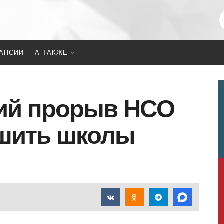
АНСИИ
А ТАКЖЕ
кий прорыв НСО
ршить школы