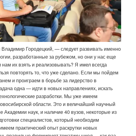
 Владимир Городецкий, — следует развивать именно
огии, разработанные за рубежом, но они у нас еще
 нам их взять и реализовывать? Я имел всегда
льзя повторять то, что уже сделано. Если мы пойдем
танем и проиграем в борьбе за лидерство в
адача одна — идти в новых направлениях, искать
ехнологические разработки. Мы уже имеем
овосибирской области. Это и величайший научный
е Академии наук, и наличие 40 вузов, некоторые из
готовки специалистов, который необходим
имеем практический опыт раскрутки новых
ень правильно формируют тематику школ — как раз