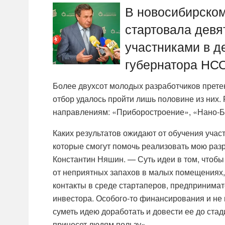
В новосибирско
стартовала девя
участниками в д
губернатора НС
Более двухсот молодых разработчиков претен
отбор удалось пройти лишь половине из них.
направлениям: «Приборостроение», «Нано-
Каких результатов ожидают от обучения учас
которые смогут помочь реализовать мою разр
Константин Няшин. — Суть идеи в том, чтобы 
от неприятных запахов в малых помещениях, 
контакты в среде стартаперов, предпринимат
инвестора. Особого-то финансирования и не
суметь идею доработать и довести ее до стад
принесет людям пользу».