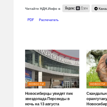
Читайте НДН.Инфо в
Канал
PDF
Распечатать
НОВОСТИ
НОВОСТИ
Новосибирцы увидят пик
Скандальн
звездопада Персеиды в
орангутану
ночь на 13 августа
Новосибир