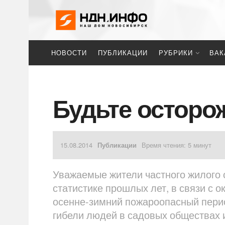
НОВОСТИ
ПУБЛИКАЦИИ
РУБРИКИ
ВАК
Будьте осторо
15.08.2014
Публикации
Время чтения: 5 минут
Уважаемые жители частного жилого 
статистике прошлых лет, в связи с о
осенне-зимний пожароопасный перио
гибели людей в садовых обществах и