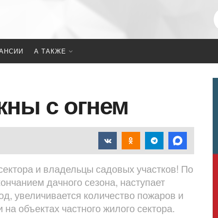
АНСИИ
А ТАКЖЕ
жны с огнем
сектора и владельцы садовых участков! По
кончанием дачного сезона, наступает
д, увеличивается количество пожаров и
 на объектах частного жилого сектора.