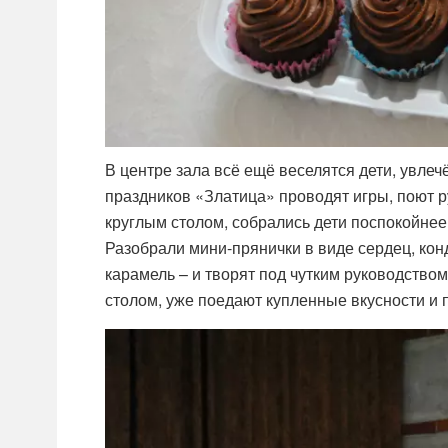
В центре зала всё ещё веселятся дети, увл
праздников «Златица» проводят игры, поют ру
круглым столом, собрались дети поспокойнее 
Разобрали мини-прянички в виде сердец, кон
карамель – и творят под чутким руководством
столом, уже поедают купленные вкусности и 