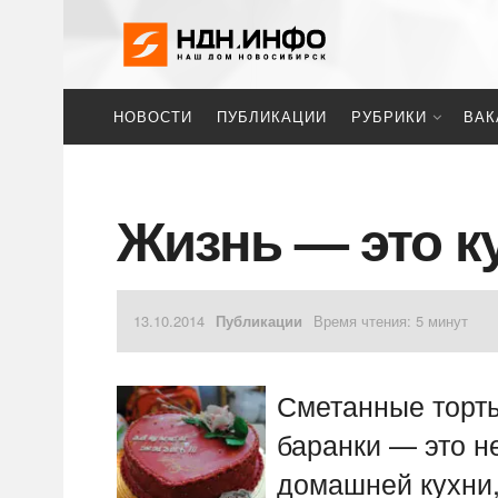
НОВОСТИ
ПУБЛИКАЦИИ
РУБРИКИ
ВАК
Жизнь — это ку
13.10.2014
Публикации
Время чтения: 5 минут
Сметанные торты
баранки — это н
домашней кухни,