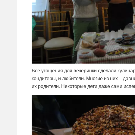
Все угощения для вечеринки сделали кулина
кондитеры, и любители. Многие из них – дав
их родители. Некоторые дети даже сами испек