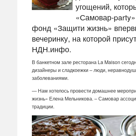
угощений, котор
«Самовар-party»
фонд «Защити жизнь» вперв
вечеринку, на которой прису
НДН.инфо.
В банкетном зале ресторана La Maison сегод
дизайнеры и сладкоежки – люди, неравнодуш
заболеваниями.
— Нам хотелось провести домашнее меропри
жизнь» Елена Мельникова. – Самовар ассоции
традиции.